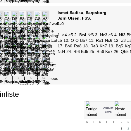
nliste
August
2026
M
T
O
T
F
L
S
1
2