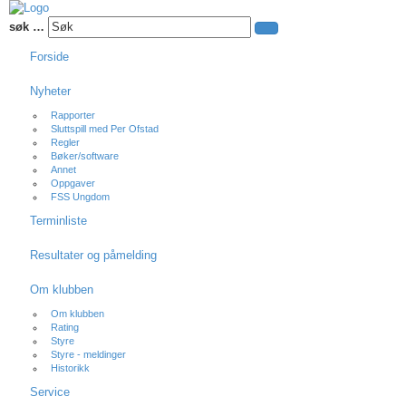
søk …
Forside
Nyheter
Rapporter
Sluttspill med Per Ofstad
Regler
Bøker/software
Annet
Oppgaver
FSS Ungdom
Terminliste
Resultater og påmelding
Om klubben
Om klubben
Rating
Styre
Styre - meldinger
Historikk
Service