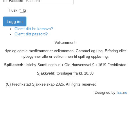
Passord
Husk meg
Logg inn
Glemt ditt brukernavn?
Glemt ditt passord?
Velkommen!
Nye og gamle medlemmer er velkommen. Gammel og ung. Erfaring eller
nybegynner alle er velkommen til spill og opplæring.
Spillested:
Lisleby Samfunnshus
•
Ole Hansensvei 9
•
1619 Fredrikstad
S
jakkveld
: torsdager fra kl. 18.30
(C) Fredrikstad Sjakkselskap 2026. All rights reserved.
Designed by
fss.no