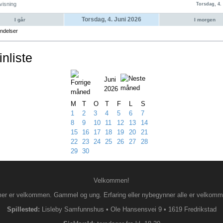
visning
Torsdag, 4.
Torsdag, 4. Juni 2026
I går
I morgen
ndelser
nliste
Juni
2026
M
T
O
T
F
L
S
1
2
3
4
5
6
7
8
9
10
11
12
13
14
15
16
17
18
19
20
21
22
23
24
25
26
27
28
29
30
Velkommen!
 er velkommen. Gammel og ung. Erfaring eller nybegynner alle er velkommen 
Spillested:
Lisleby Samfunnshus
•
Ole Hansensvei 9
•
1619 Fredrikstad