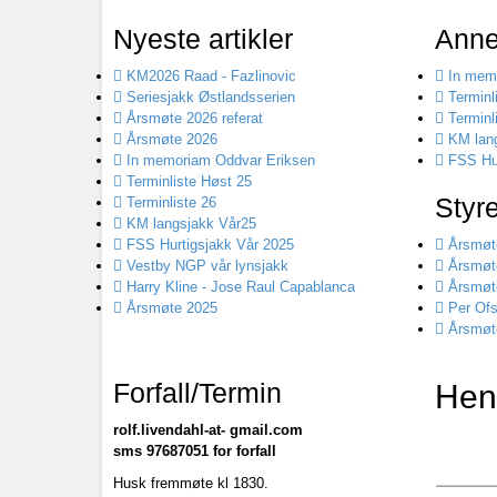
Nyeste artikler
Anne
KM2026 Raad - Fazlinovic
In memo
Seriesjakk Østlandsserien
Terminl
Årsmøte 2026 referat
Terminl
Årsmøte 2026
KM lang
In memoriam Oddvar Eriksen
FSS Hur
Terminliste Høst 25
Styr
Terminliste 26
KM langsjakk Vår25
FSS Hurtigsjakk Vår 2025
Årsmøte
Vestby NGP vår lynsjakk
Årsmøt
Harry Kline - Jose Raul Capablanca
Årsmøt
Årsmøte 2025
Per Ofs
Årsmøt
Forfall/Termin
Hen
rolf.livendahl-at- gmail.com
sms 97687051 for forfall
Husk fremmøte kl 1830.