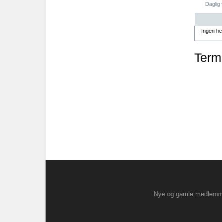
Daglig 
Ingen he
Termi
Nye og gamle medlemmer