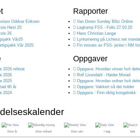
t
Rapporter
riam Oddvar Eriksen
Van Doren Sunday Blitz Online
iste Høst 25
Lagkamp FSS - Follo 27.03.20
iste 26
Hans Christian Langø
sjakk Vår25
Lynturnering på Lichess.net manda
tigsjakk Vår 2025
Fin innsats av FSS- jenter i NM for
e
Oppgaver
 2026 referat
Oppgave: Hvordan vinner hvit dett
e 2026
Rolf Livendahl - Haider Morad
e 2025
Oppgave: Hvordan ordner hvit dett
tad 90 år
Oppgave: Vakkert så det holder
e 2024
Oppgave : Finn riktig kongetrekk
delseskalender
Etter år
Etter måned
Etter uke
I dag
Søk