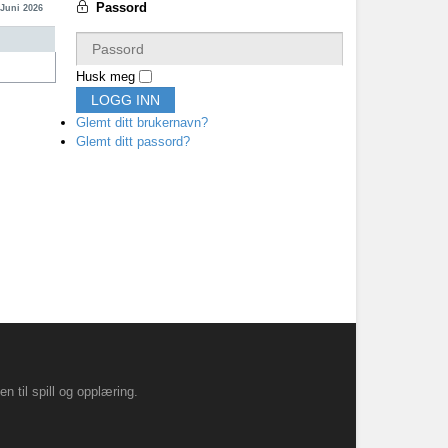
Passord
 Juni 2026
Husk meg
LOGG INN
Glemt ditt brukernavn?
Glemt ditt passord?
til spill og opplæring.