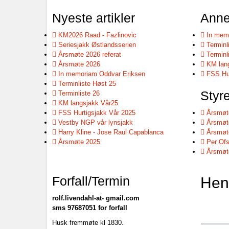
Nyeste artikler
Anne
KM2026 Raad - Fazlinovic
In memo
Seriesjakk Østlandsserien
Terminl
Årsmøte 2026 referat
Terminl
Årsmøte 2026
KM lang
In memoriam Oddvar Eriksen
FSS Hur
Terminliste Høst 25
Styr
Terminliste 26
KM langsjakk Vår25
FSS Hurtigsjakk Vår 2025
Årsmøte
Vestby NGP vår lynsjakk
Årsmøt
Harry Kline - Jose Raul Capablanca
Årsmøt
Årsmøte 2025
Per Ofs
Årsmøt
Forfall/Termin
Hen
rolf.livendahl-at- gmail.com
sms 97687051 for forfall
Husk fremmøte kl 1830.