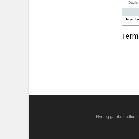
Daglig 
Ingen he
Termi
Nye og gamle medlemmer