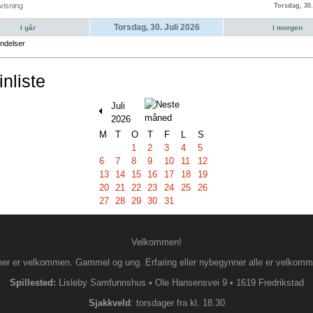
visning
Torsdag, 30.
Torsdag, 30. Juli 2026
I går
I morgen
ndelser
nliste
Juli
2026
M
T
O
T
F
L
S
1
2
3
4
5
6
7
8
9
10
11
12
13
14
15
16
17
18
19
20
21
22
23
24
25
26
27
28
29
30
31
Velkommen!
 er velkommen. Gammel og ung. Erfaring eller nybegynner alle er velkommen 
Spillested:
Lisleby Samfunnshus
•
Ole Hansensvei 9
•
1619 Fredrikstad
S
jakkveld
: torsdager fra kl. 18.30