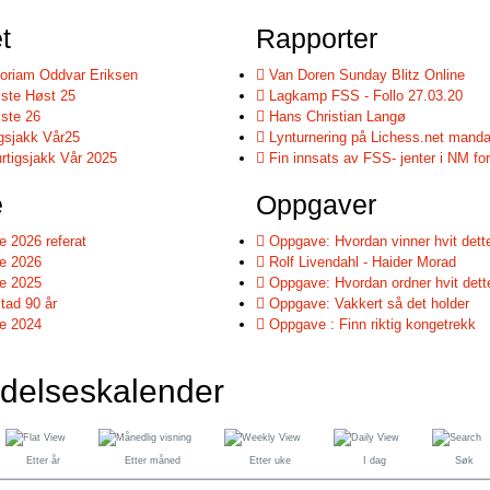
t
Rapporter
riam Oddvar Eriksen
Van Doren Sunday Blitz Online
iste Høst 25
Lagkamp FSS - Follo 27.03.20
iste 26
Hans Christian Langø
sjakk Vår25
Lynturnering på Lichess.net manda
tigsjakk Vår 2025
Fin innsats av FSS- jenter i NM for
e
Oppgaver
 2026 referat
Oppgave: Hvordan vinner hvit dett
e 2026
Rolf Livendahl - Haider Morad
e 2025
Oppgave: Hvordan ordner hvit dett
tad 90 år
Oppgave: Vakkert så det holder
e 2024
Oppgave : Finn riktig kongetrekk
delseskalender
Etter år
Etter måned
Etter uke
I dag
Søk