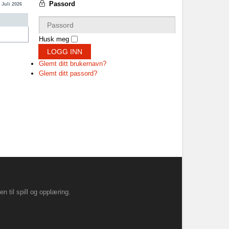
Passord
 Juli 2026
Husk meg
LOGG INN
Glemt ditt brukernavn?
Glemt ditt passord?
til spill og opplæring.