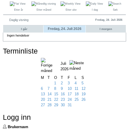
Etter år
Etter måned
Etter uke
I dag
Søk
Daglig visning
Fredag, 24. Juli 2026
Fredag, 24. Juli 2026
I går
I morgen
Ingen hendelser
Terminliste
Juli
2026
M
T
O
T
F
L
S
1
2
3
4
5
6
7
8
9
10
11
12
13
14
15
16
17
18
19
20
21
22
23
24
25
26
27
28
29
30
31
Logg inn
Brukernavn