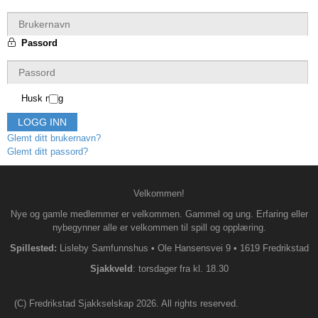
Passord
Husk meg
LOGG INN
Glemt ditt brukernavn?
Glemt ditt passord?
Velkommen!
Nye og gamle medlemmer er velkommen. Gammel og ung. Erfaring eller
nybegynner alle er velkommen til spill og opplæring.
Spillested:
Lisleby Samfunnshus
•
Ole Hansensvei 9
•
1619 Fredrikstad
S
jakkveld
: torsdager fra kl. 18.30
(C) Fredrikstad Sjakkselskap 2026. All rights reserved.