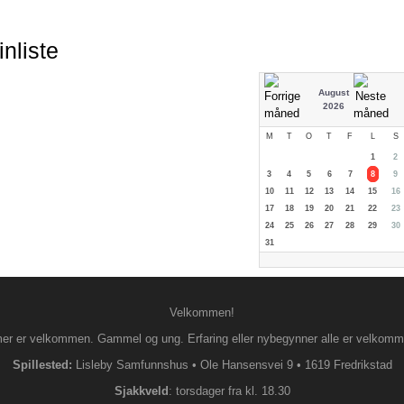
nliste
August
2026
M
T
O
T
F
L
S
1
2
3
4
5
6
7
8
9
10
11
12
13
14
15
16
17
18
19
20
21
22
23
24
25
26
27
28
29
30
31
Velkommen!
 er velkommen. Gammel og ung. Erfaring eller nybegynner alle er velkommen 
Spillested:
Lisleby Samfunnshus
•
Ole Hansensvei 9
•
1619 Fredrikstad
S
jakkveld
: torsdager fra kl. 18.30