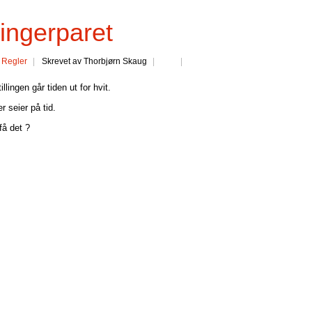
ingerparet
:
Regler
Skrevet av Thorbjørn Skaug
illingen går tiden ut for hvit.
r seier på tid.
få det ?