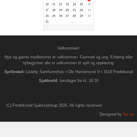
10
11
12
13
14
15
16
17
18
19
20
21
22
23
24
25
26
27
28
29
30
31
Velkommen!
Nye og gamle medlemmer er velkommen. Gammel og ung. Erfaring eller
nybegynner alle er velkommen til spill og opplæring.
Spillested:
Lisleby Samfunnshus
•
Ole Hansensvei 9
•
1619 Fredrikstad
S
jakkveld
: torsdager fra kl. 18.30
(C) Fredrikstad Sjakkselskap 2026. All rights reserved.
Designed by
fss.no