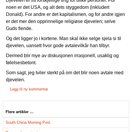
Djevelen er litt forskjellige ting for ulike personer. For
noen er det USA, og alt dets styggedom (inkludert
Donald). For andre er det kapitalismen, og for andre igjen
er det mer den opprinnelige religiøse djevelen; selve
Guds fiende.
Og det ligger jo i kortene. Man skal ikke selge sjela si til
djevelen, uansett hvor gode avtalevilkår han tilbyr.
Dermed blir mye av diskusjonen irrasjonell, usaklig og
følelsesbetont.
Som sagt, jeg tviler sterkt på om det blir noen avtale med
djevelen.
Legg til ny kommentar
Flere artikler …
South China Morning Post