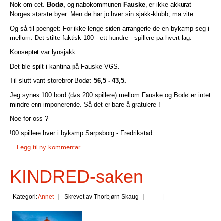
Nok om det.
Bodø,
og nabokommunen
Fauske
, er ikke akkurat
Norges største byer. Men de har jo hver sin sjakk-klubb, må vite.
Og så til poenget: For ikke lenge siden arrangerte de en bykamp seg i
mellom. Det stilte faktisk 100 - ett hundre - spillere på hvert lag.
Konseptet var lynsjakk.
Det ble spilt i kantina på Fauske VGS.
Til slutt vant storebror Bodø:
56,5 - 43,5.
Jeg synes 100 bord (dvs 200 spillere) mellom Fauske og Bodø er intet
mindre enn imponerende. Så det er bare å gratulere !
Noe for oss ?
!00 spillere hver i bykamp Sarpsborg - Fredrikstad.
Legg til ny kommentar
KINDRED-saken
Kategori:
Annet
Skrevet av Thorbjørn Skaug