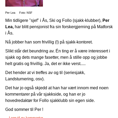
Per Lea Foto: NSF
Min tidligere "sjef" i Ås, Ski og Follo (sjakk-klubber),
Per
Lea,
har blitt pensjonist fra sin forskergjerning på Matforsk
i Ås.
Nå jobber han som frivillig (!) på sjakk-kontoret.
Slikt står det beundring av. Én ting er å være interessert i
sjakk og dets mange fasetter, men å stille opp og jobbe
helt gratis og frivillig. Ja, det er ikke verst.....
Det hender at vi treffes av og til (seriesjakk,
Landsturnering, osv).
Det har jo også skjedd at han har vært innom med noen
kommentarer på vår sjakkside, og han er jo
hovedredaktør for Follo sjakklubb sin egen side.
God sommer til Per !
Legg til ny kommentar