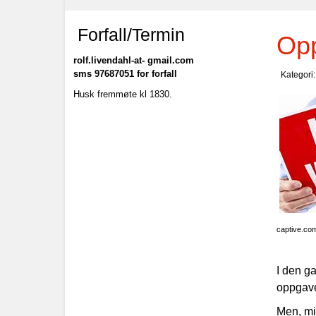
Forfall/Termin
Opp
rolf.livendahl-at- gmail.com
sms 97687051 for forfall
Kategori
Husk fremmøte kl 1830.
captive.co
I den g
oppgaven
Men, mi