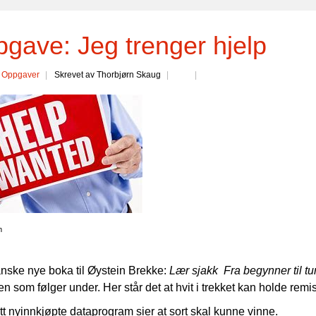
gave: Jeg trenger hjelp
:
Oppgaver
Skrevet av Thorbjørn Skaug
m
anske nye boka til Øystein Brekke:
Lær sjakk Fra begynner til tu
 som følger under. Her står det at hvit i trekket kan holde remis
tt nyinnkjøpte dataprogram sier at sort skal kunne vinne.