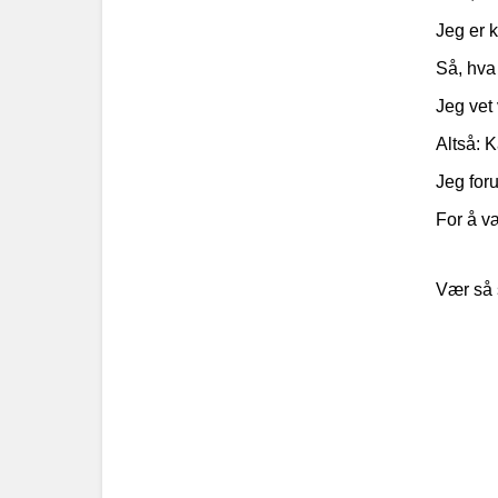
Jeg er 
Så, hva 
Jeg vet 
Altså: K
Jeg foru
For å væ
Vær så s