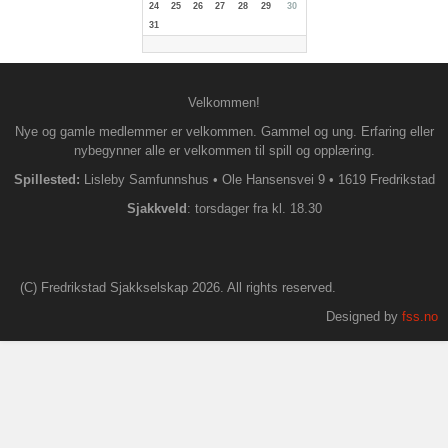
24
25
26
27
28
29
30
31
Velkommen!
Nye og gamle medlemmer er velkommen. Gammel og ung. Erfaring eller
nybegynner alle er velkommen til spill og opplæring.
Spillested:
Lisleby Samfunnshus
•
Ole Hansensvei 9
•
1619 Fredrikstad
S
jakkveld
: torsdager fra kl. 18.30
(C) Fredrikstad Sjakkselskap 2026. All rights reserved.
Designed by
fss.no