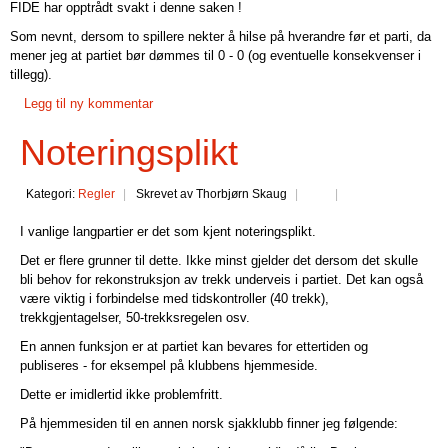
FIDE har opptrådt svakt i denne saken !
Som nevnt, dersom to spillere nekter å hilse på hverandre før et parti, da
mener jeg at partiet bør dømmes til 0 - 0 (og eventuelle konsekvenser i
tillegg).
Legg til ny kommentar
Noteringsplikt
Kategori:
Regler
Skrevet av Thorbjørn Skaug
I vanlige langpartier er det som kjent noteringsplikt.
Det er flere grunner til dette. Ikke minst gjelder det dersom det skulle
bli behov for rekonstruksjon av trekk underveis i partiet. Det kan også
være viktig i forbindelse med tidskontroller (40 trekk),
trekkgjentagelser, 50-trekksregelen osv.
En annen funksjon er at partiet kan bevares for ettertiden og
publiseres - for eksempel på klubbens hjemmeside.
Dette er imidlertid ikke problemfritt.
På hjemmesiden til en annen norsk sjakklubb finner jeg følgende: