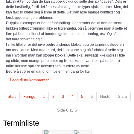
faktisk
ikke
hvordan de kan stoppe klokka og sette den på "pause". Dels er
dette forståelig, fordi det finnes så mange ulike typer sjakk-klokker. Men, det
kan faktisk lønne seg å finne ut dette. Det kan løse mange konflikter og
forebygge mange problemer.
Et typisk eksempel er bondeforvandling. Her hender det at den ønskede
brikken (oftest dronning) ikke er tilgjengelig, og så begynner man å sette et
tårn på hodet, eller si at bonden gjelder som en dronning, osv. Og så blir
det bare forvirring og tull ...
I slike tilfeller er det mye bedre å stoppe klokken og be turneringslederen
om assistanse. Med andre ord, det kan lønne seg på forhånd å sette seg
inn i hvordan man kan stoppe klokka. Dette skal selvsagt ikke gjøres i tide
og utide, men mange problemer og tvister kunne vært løst på en bedre
måte dersom spillere benyttet seg litt oftere av dette.
Bedre å spørre en gang for mye enn en gang for lite ...
Legg til ny kommentar
Start
Forrige
1
2
3
4
5
6
Neste
Siste
Side 6 av 6
Terminliste