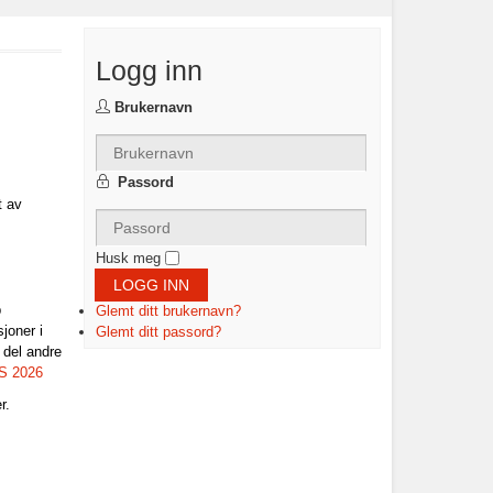
Logg inn
Brukernavn
Passord
t av
Husk meg
LOGG INN
p
Glemt ditt brukernavn?
joner i
Glemt ditt passord?
 del andre
SS 2026
er.