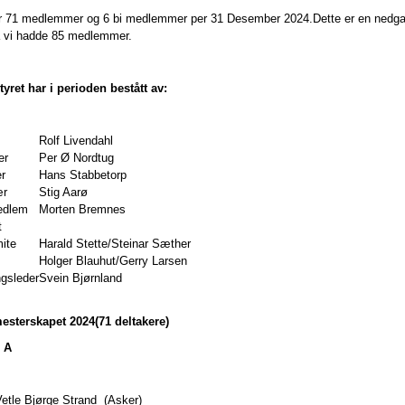
 71 medlemmer og 6 bi medlemmer per 31 Desember 2024.Dette er en nedga
 vi hadde 85 medlemmer.
yret har i perioden bestått av:
Rolf Livendahl
er
Per Ø Nordtug
r
Hans Stabbetorp
ær
Stig Aarø
edlem
Morten Bremnes
t
ite
Harald Stette/Steinar Sæther
Holger Blauhut/Gerry Larsen
ngsleder
Svein Bjørnland
sterskapet 2024(71 deltakere)
 A
Vetle Bjørge Strand (Asker)