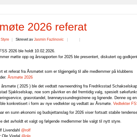
møte 2026 referat
:
Styre
Skrevet av
Jasmin Fazlinovic
FSS 2026 ble holdt 10.02.2026.
mer møtte opp og årsrapporten for 2025 ble presentert, diskutert og godkjen
ørt et referat fra Årsmøtet som er tilgjengelig til alle medlemmer på klubbens
der.
Årsmøte 2026
e årsmøte ( 2025 ) ble det vedtatt navneendring fra Fredriksstad Schakselska
ikstad Sjakkselskap, noe som påvirker en del fremtidig valg, spesielt søkefunks
neringservice, grasrotandel, brønnøyssundregistrene og lignende. Denne og en
 ble konkretisert i form av nye vedtekter og vedtatt av Årsmøte.
Vedtekter F
ar en sunn økonomi og budsjettanslag for 2026 viser fortsatt stabile tendens
ble det avholdt et valgt og følgende medlemmer ble valgt til nytt styre.
f Livendahl
@rolf
r
Ole Vigdal
@ole