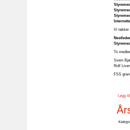
Styreme
Styreme
Styreme
Internett
Vi takker
Nestlede
Styreme
To medle
Svein Bjø
Rolf Live
FSS gran
Legg t
År
Katego