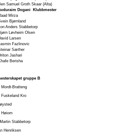
Ben Samuel Groth Skaar (Alta)
Avduraim Dogani Klubbmester
Raad Mirza
Svein Bjørnland
Jon Anders Stabbetorp
Bjørn Løvheim Olsen
David Larsen
Jasmin Fazlinovic
Steinar Sæther
riton Jashari
Xhafe Berisha
esterskapet gruppe B
 Mordt-Bratteng
 Fuskeland Kro
øysted
s Høiom
Martin Stabbetorp
n Henriksen