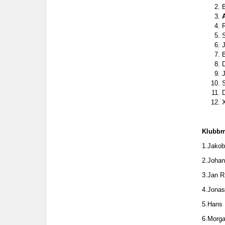
D
Klubbm
1.Jakob
2.Johan
3.Jan R
4.Jona
5.Hans 
6.Morga