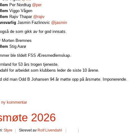
dlem
Per Nordtug
@per
dlem
Viggo Vågen
dlem
Rajiv Thapar
@rajiv
ansvarlig
Jasmin Fazlinovic
@jasmin
 også de som gikk av for god innsats.
r
Morten Bremnes
dlem
Stig Aarø
mmer ble tildelt FSS Æresmedlemskap.
rnland for 53 års trogen tjeneste.
ndahl for arbeidet som klubbens leder de siste 10 årene.
d old man Odd B Johansen 94 år møtte opp på årsmøte. Imponerende.
il ny kommentar
smøte 2026
ri:
Styre
Skrevet av
Rolf Livendahl