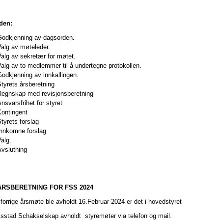
den:
Godkjenning av dagsorden
.
alg av møteleder.
alg av sekretær for møtet.
alg av to medlemmer til å undertegne protokollen.
odkjenning av innkallingen.
tyrets årsberetning
Regnskap med revisjonsberetning
nsvarsfrihet for styret
Kontingent
tyrets forslag
Innkomne forslag
alg.
Avslutning
ÅRSBERETNING FOR FSS 2024
 forrige årsmøte ble avholdt 16.Februar 2024 er det i hovedstyret
iksstad Schakselskap avholdt styremøter via telefon og mail.