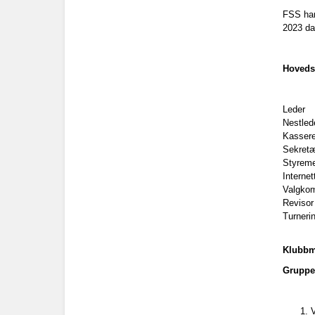
FSS har
2023 da
Hovedst
Leder
Nestled
Kassere
Sekret
Styrem
Internet
Valgkom
Revisor
Turneri
Klubbme
Gruppe