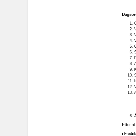
Dagsor
V
V
V
G
S
A
S
V
Etter at
i Fredr