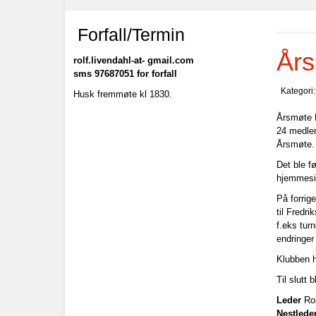
Forfall/Termin
Års
rolf.livendahl-at- gmail.com
sms 97687051 for forfall
Kategori
Husk fremmøte kl 1830.
Årsmøte 
24 medlem
Årsmøte.
Det ble f
hjemmesi
På forrig
til Fredr
f.eks tur
endringer
Klubben h
Til slutt 
Leder
Rol
Nestlede