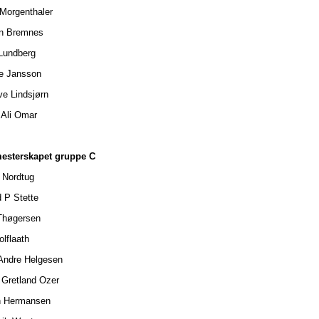
 Morgenthaler
en Bremnes
 Lundberg
e Jansson
ve Lindsjørn
 Ali Omar
esterskapet gruppe C
 Nordtug
d P Stette
 Thøgersen
olflaath
Andre Helgesen
 Gretland Ozer
n Hermansen