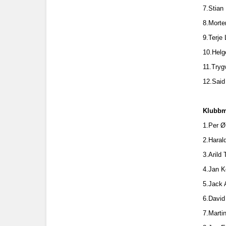
7.Stian
8.Mort
9.Terje
10.Helg
11.Tryg
12.Said
Klubbm
1.Per Ø
2.Haral
3.Arild
4.Jan K
5.Jack 
6.David
7.Marti