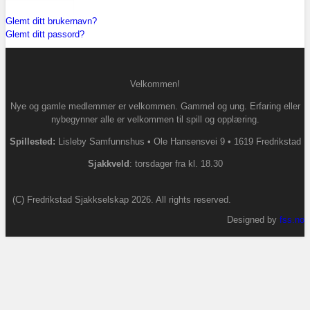
LOGG INN
Glemt ditt brukernavn?
Glemt ditt passord?
Velkommen!
Nye og gamle medlemmer er velkommen. Gammel og ung. Erfaring eller
nybegynner alle er velkommen til spill og opplæring.
Spillested:
Lisleby Samfunnshus
•
Ole Hansensvei 9
•
1619 Fredrikstad
S
jakkveld
: torsdager fra kl. 18.30
(C) Fredrikstad Sjakkselskap 2026. All rights reserved.
Designed by
fss.no