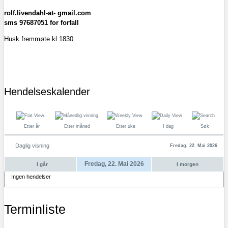
rolf.livendahl-at- gmail.com
sms 97687051 for forfall
Husk fremmøte kl 1830.
Hendelseskalender
Etter år
Etter måned
Etter uke
I dag
Søk
Daglig visning
Fredag, 22. Mai 2026
Fredag, 22. Mai 2026
I går
I morgen
Ingen hendelser
Terminliste